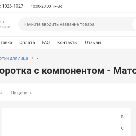
с 1026-1027
10:00-20:00 Пн-Вс
ин
етики
тавка
Оплата
FAQ
Контакты
Отзывы
отки для лица
оротка с компонентом - Мат
По цене