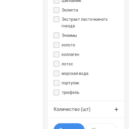
Шиповник
Эклипта
Экстракт ласточкиного
гнезда
Энзимы
золото
коллаген
лотос
морская вода
портулак
трюфель
Количество (шт)