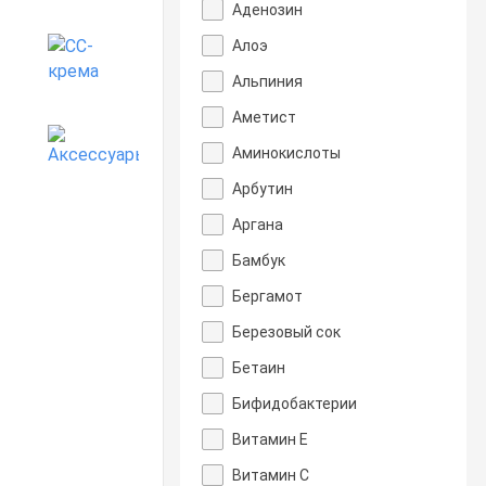
Аденозин
Алоэ
CC-крема
Альпиния
Аметист
Аксессуары
Аминокислоты
Арбутин
Аргана
Бамбук
Бергамот
Березовый сок
Бетаин
Бифидобактерии
Витамин Е
Витамин С