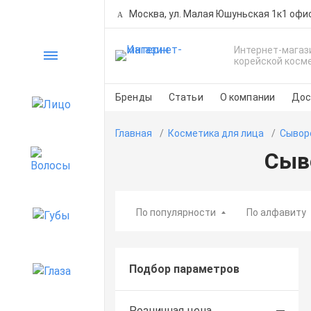
Москва, ул. Малая Юшуньская 1к1 офи
Интернет-магаз
Каталог
корейской косм
Бренды
Статьи
О компании
Дос
Лицо
Главная
Косметика для лица
Сывор
Сыв
Волосы
По популярности
По алфавиту
Губы
Подбор параметров
Глаза
Розничная цена