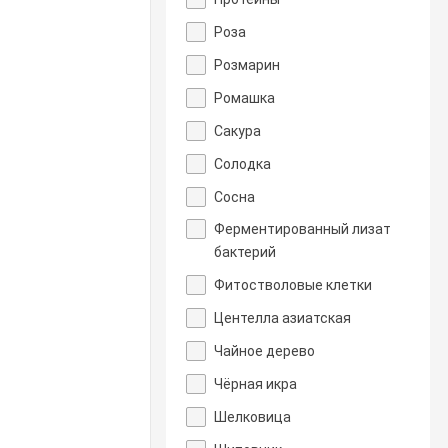
Роза
Розмарин
Ромашка
Сакура
Солодка
Сосна
Ферментированный лизат
бактерий
Фитостволовые клетки
Центелла азиатская
Чайное дерево
Чёрная икра
Шелковица