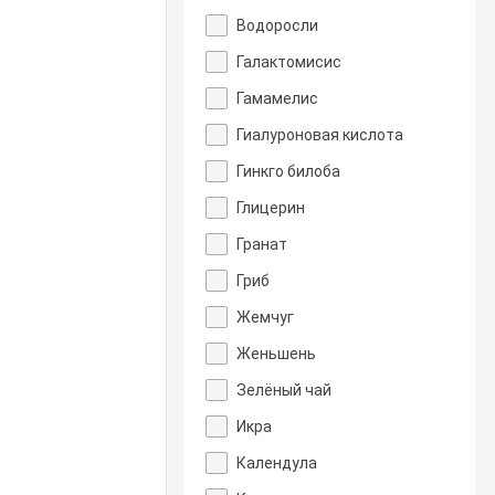
Водоросли
Галактомисис
Гамамелис
Гиалуроновая кислота
Гинкго билоба
Глицерин
Гранат
Гриб
Жемчуг
Женьшень
Зелёный чай
Икра
Календула