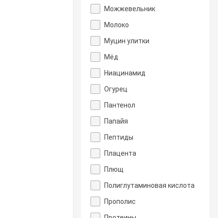
Можжевельник
Молоко
Муцин улитки
Мёд
Ниацинамид
Огурец
Пантенол
Папайя
Пептиды
Плацента
Плющ
Полиглутаминовая кислота
Прополис
Протеины