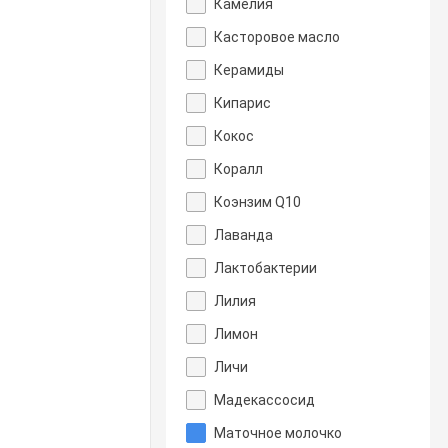
Камелия
Касторовое масло
Керамиды
Кипарис
Кокос
Коралл
Коэнзим Q10
Лаванда
Лактобактерии
Лилия
Лимон
Личи
Мадекассосид
Маточное молочко