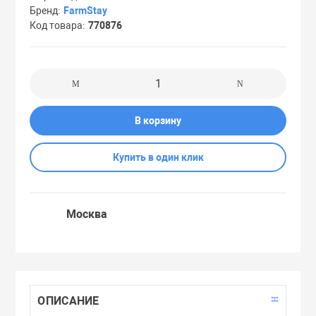
Бренд
FarmStay
Праймеры
Код товара
770876
Пудры
Софтнеры
В корзину
Спреи
Купить в один клик
Стики
Москва
Сыворотки
Тонеры
ОПИСАНИЕ