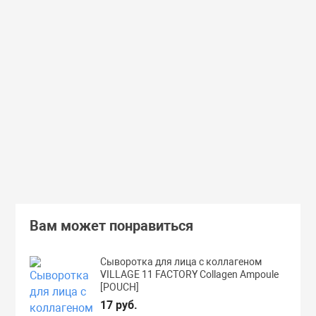
Доставим завтра
Secret Key
Доставим завтра
(55)
(118)
Увлажняющий тонер для лица с
Увлажняющий тональный
98% экстрактом алоэ вера Secret
с коллагеном ENOUGH Col
Key Aloe Soothing Moist Toner
Moisture Foundation SPF15
462 руб.
359 руб.
В корзину
Подробнее
Вам может понравиться
Сыворотка для лица с коллагеном
VILLAGE 11 FACTORY Collagen Ampoule
[POUCH]
17 руб.