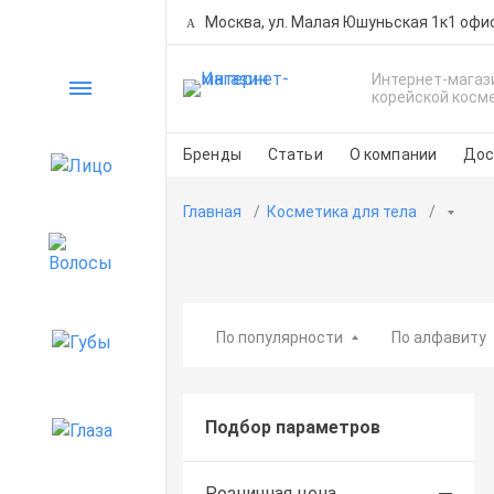
Москва, ул. Малая Юшуньская 1к1 офи
Интернет-магаз
Каталог
корейской косм
Бренды
Статьи
О компании
Дос
Лицо
Главная
Косметика для тела
Волосы
По популярности
По алфавиту
Губы
Подбор параметров
Глаза
Розничная цена