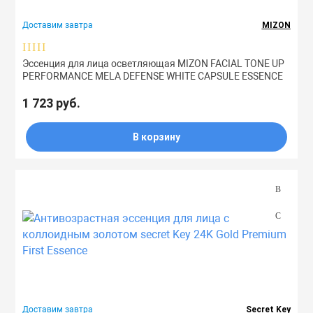
Праймеры
Доставим завтра
MIZON
Эссенция для лица осветляющая MIZON FACIAL TONE UP
Пудры
PERFORMANCE MELA DEFENSE WHITE CAPSULE ESSENCE
1 723 руб.
Софтнеры
В корзину
Спреи
Стики
Сыворотки
Тонеры
Доставим завтра
Secret Key