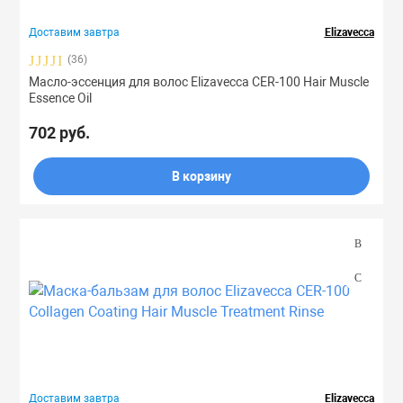
Праймеры
Доставим завтра
Elizavecca
(36)
Масло-эссенция для волос Elizavecca CER-100 Hair Muscle
Пудры
Essence Oil
702 руб.
Софтнеры
В корзину
Спреи
Стики
Сыворотки
Тонеры
Доставим завтра
Elizavecca