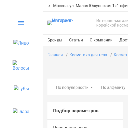
Москва, ул. Малая Юшуньская 1к1 офи
Интернет-магаз
Каталог
корейской косм
Бренды
Статьи
О компании
Дос
Лицо
Главная
Косметика для тела
Космет
Волосы
По популярности
По алфавиту
Губы
Подбор параметров
Глаза
Розничная цена