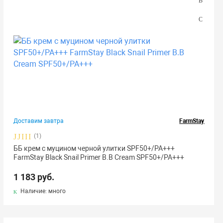
Доставим завтра
FarmStay
(1)
ББ крем с муцином черной улитки SPF50+/PA+++
FarmStay Black Snail Primer B.B Cream SPF50+/PA+++
1 183 руб.
Наличие: много