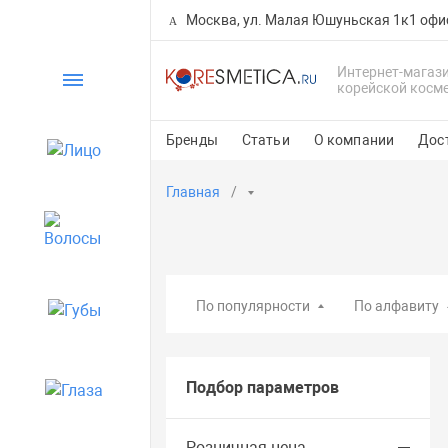
Москва, ул. Малая Юшуньская 1к1 офи
Интернет-магаз
Каталог
корейской косм
Бренды
Статьи
О компании
Дос
Лицо
Главная
Волосы
По популярности
По алфавиту
Губы
Подбор параметров
Глаза
Розничная цена