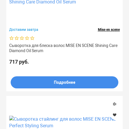
ля дома
Лосьоны
Спреи
Сыворотки
Мисты
Спреи
Доставим завтра
Mise en scene
Маски
Сыворотки
Туши
Ноги
Бренд
Сыворотка для блеска волос MISE EN SCENE Shining Care
Масла
Тоник
Руки
Diamond Oil Serum
Назначение
717 руб.
Мисты
Филлеры
Скрабы
Типы
Вьющиеся/непослушные
Подробнее
Очищающие ср
Шампуни
Густые
Жирные
Патчи
Эссенции
Нормальные
Окрашенные
ы
Пилинги
Повреждённые