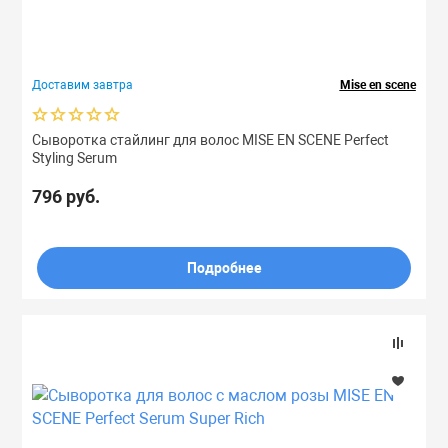
Смешанные
Праймеры
Тонкие
Доставим завтра
Mise en scene
сухие
Пудры
Сыворотка стайлинг для волос MISE EN SCENE Perfect
Свойства
Софтнеры
Styling Serum
796 руб.
Количество (шт)
Спреи
Подробнее
Стики
Сыворотки
Тонеры