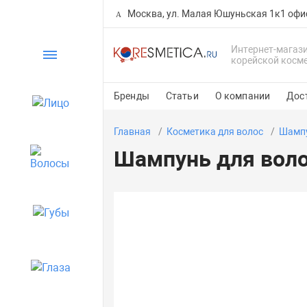
Москва, ул. Малая Юшуньская 1к1 офи
Интернет-магаз
Каталог
корейской косм
Бренды
Статьи
О компании
Дос
Лицо
Главная
Косметика для волос
Шампу
Шампунь для волос
Волосы
Губы
Глаза