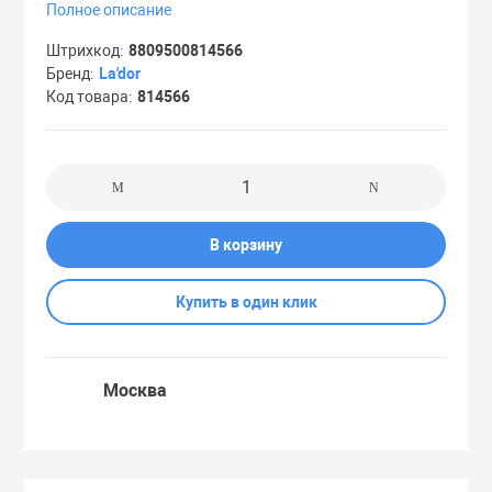
Полное описание
Праймеры
Штрихкод
8809500814566
Бренд
La'dor
Код товара
814566
Пудры
Софтнеры
Спреи
В корзину
Купить в один клик
Стики
Сыворотки
Москва
Тонеры