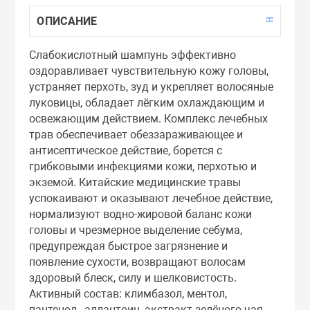
Тоники
ОПИСАНИЕ
Слабокислотный шампунь эффективно
Эмульсии
оздоравливает чувствительную кожу головы,
устраняет перхоть, зуд и укрепляет волосяные
Эссенции
луковицы, обладает лёгким охлаждающим и
освежающим действием. Комплекс лечебных
трав обеспечивает обеззараживающее и
антисептическое действие, борется с
грибковыми инфекциями кожи, перхотью и
экземой. Китайские медицинские травы
успокаивают и оказывают лечебное действие,
нормализуют водно-жировой баланс кожи
головы и чрезмерное выделение себума,
предупреждая быстрое загрязнение и
появление сухости, возвращают волосам
здоровый блеск, силу и шелковистость.
Активный состав: климбазол, ментол,
пантенол, аллантоин, экстракт зелёного чая,