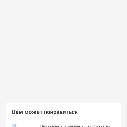
Доставим завтра
Secret Key
Доставим завтра
(55)
(118)
Увлажняющий тонер для лица с
Увлажняющий тональный
98% экстрактом алоэ вера Secret
с коллагеном ENOUGH Col
Key Aloe Soothing Moist Toner
Moisture Foundation SPF15
462 руб.
359 руб.
В корзину
Подробнее
Вам может понравиться
Питательный шампунь с экстрактом