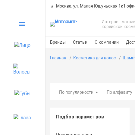
Москва, ул. Малая Юшуньская 1к1 офи
Интернет-магаз
Каталог
корейской косм
Бренды
Статьи
О компании
Дос
Лицо
Главная
Косметика для волос
Шампу
Волосы
По популярности
По алфавиту
Губы
Подбор параметров
Глаза
Розничная цена