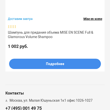
ля дома
Лосьоны
Спреи
Сыворотки
Мисты
Спреи
Доставим завтра
Mise en scene
Бренд
Маски
Сыворотки
Туши
Ноги
Шампунь для придания объема MISE EN SCENE Full &
Glamorous Volume Shampoo
Назначение
Масла
Тоник
Руки
1 002 руб.
Типы
Мисты
Филлеры
Скрабы
Подробнее
Свойства
Очищающие ср
Шампуни
Алоэ
Аргана
Патчи
Эссенции
Аргановое масло
Контакты
Бамбук
Москва, ул. Малая Юшуньская 1к1 офис 1026-1027
ы
Пилинги
+7 (495) 001 49 75
Гиалуроновая кислота