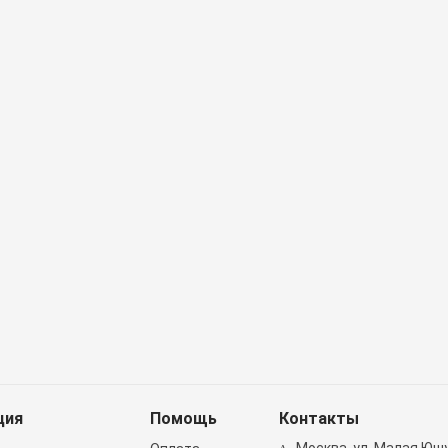
тавим завтра
ENOUGH
Доставим завтра
LION
(118)
(13)
лажняющий тональный
Зубная паста для
ем с коллагеном ENOUGH
профилактики против
lagen Moisture Foundation
образования зубного камня
F15 #23
LION SYSTEMA TARTAR 120g
9 руб.
141 руб.
аличие: много
Наличие: много
ция
Помощь
Контакты