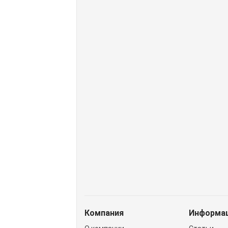
Доставим завтра
Secret Key
Дос
(55)
Увлажняющий тонер для
Ув
лица с 98% экстрактом алоэ
кр
вера Secret Key Aloe Soothing
Col
Moist Toner
SP
462 руб.
35
Нет в наличии
Н
Компания
Информа