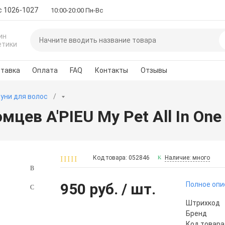
с 1026-1027
10:00-20:00 Пн-Вс
ин
етики
тавка
Оплата
FAQ
Контакты
Отзывы
уни для волос
цев A'PIEU My Pet All In On
Код товара: 052846
Наличие: много
950 руб.
/ шт.
Полное опи
Штрихкод
Бренд
Код товара