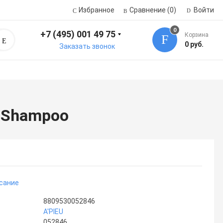
Избранное
Сравнение
(0)
Войти
0
+7 (495) 001 49 75
Корзина
Поиск
0 руб.
Заказать звонок
e Shampoo
сание
8809530052846
A'PIEU
052846