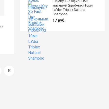
Шампунь с эфирными
маслами (пробник) 10мл
La'dor Triplex Natural
Shampoo
17 руб.
ых