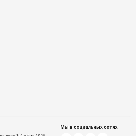
Доставим завтра
La'dor
Доставим завтра
Etude Hous
(111)
Шёлковая эссенция для
Скраб для лица 200ml ETUDE
повреждённых волос La'dor
HOUSE Baking Powder Crunch
Silk-Ring Hair Essence 160ml
Pore Scrub
516 руб.
674 руб.
Наличие: много
Наличие: много
Мы в социальных сетях