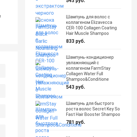
543 руб.
е
Шампунь для волос с
коллагеном Elizavecca
CER-100 Collagen Coating
Hair Muscle Shampoo
833 руб.
Шампунь-кондиционер
увлажняющий с
коллагеном FarmStay
Collagen Water Full
Shampoo&Conditione
543 руб.
Шампунь для быстрого
роста волос Secret Key So
Fast Hair Booster Shampoo
781 руб.