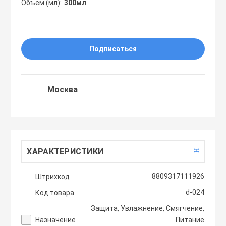
Объем (мл)
300мл
Праймеры
Пудры
Подписаться
Софтнеры
Москва
Спреи
Стики
ХАРАКТЕРИСТИКИ
Сыворотки
8809317111926
Штрихкод
d-024
Код товара
Тонеры
Защита, Увлажнение, Смягчение,
Назначение
Питание