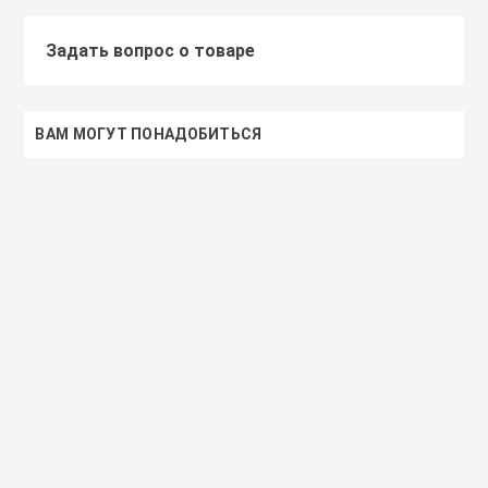
Задать вопрос о товаре
ВАМ МОГУТ ПОНАДОБИТЬСЯ
Доставим завтра
Secret Key
Доставим завтра
(55)
(118)
Увлажняющий тонер для лица с
Увлажняющий тональный
98% экстрактом алоэ вера
с коллагеном ENOUGH Col