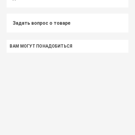
Задать вопрос о товаре
ВАМ МОГУТ ПОНАДОБИТЬСЯ
Доставим завтра
Secret Key
Доставим завтра
(55)
(118)
Увлажняющий тонер для лица с
Увлажняющий тональный