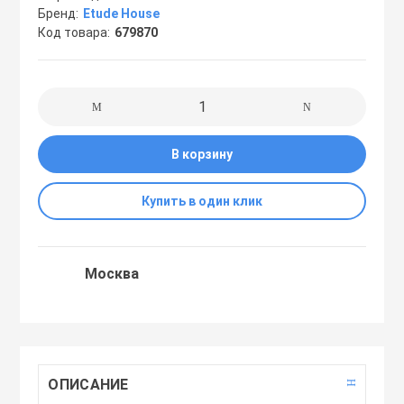
Бренд
Etude House
Праймеры
Код товара
679870
Пудры
Софтнеры
В корзину
Спреи
Купить в один клик
Стики
Москва
Сыворотки
Тонеры
ОПИСАНИЕ