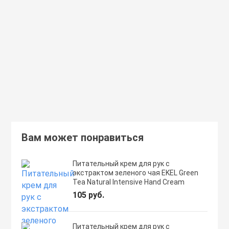
98% экстрактом алоэ вера
с коллагеном ENOUGH Col
Secret Key Aloe Soothing Moist
Moisture Foundation SPF1
Toner
359 руб.
462 руб.
В корзину
Подробнее
Вам может понравиться
Питательный крем для рук с
экстрактом зеленого чая EKEL Green
Tea Natural Intensive Hand Cream
105 руб.
Питательный крем для рук с