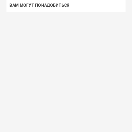
ВАМ МОГУТ ПОНАДОБИТЬСЯ
Доставим завтра
Secret Key
Доставим завтра
(55)
(118)
Увлажняющий тонер для лица с
Увлажняющий тональный
98% экстрактом алоэ вера Secret
с коллагеном ENOUGH Col
Key Aloe Soothing Moist Toner
Moisture Foundation SPF15
462 руб.
359 руб.
В корзину