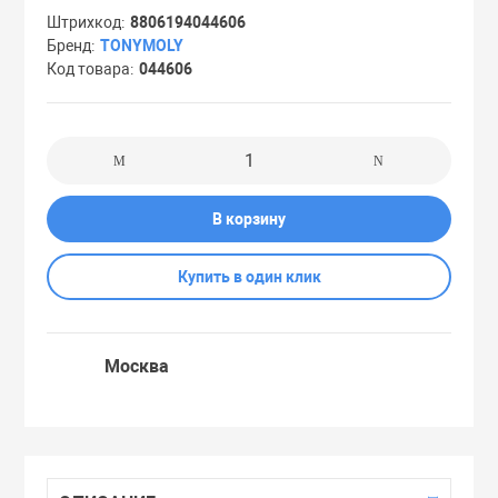
Штрихкод
8806194044606
Праймеры
Бренд
TONYMOLY
Код товара
044606
Пудры
Софтнеры
В корзину
Спреи
Купить в один клик
Стики
Москва
Сыворотки
Тонеры