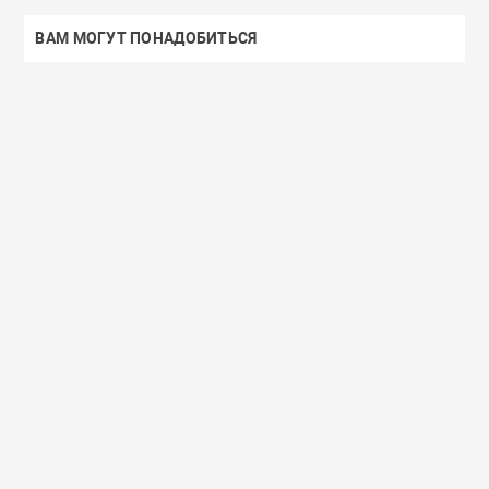
ВАМ МОГУТ ПОНАДОБИТЬСЯ
Доставим завтра
Secret Key
Доставим завтра
(55)
(118)
Увлажняющий тонер для лица с
Увлажняющий тональный
98% экстрактом алоэ вера Secret
с коллагеном ENOUGH Col
Key Aloe Soothing Moist Toner
Moisture Foundation SPF15
462 руб.
359 руб.
В корзину