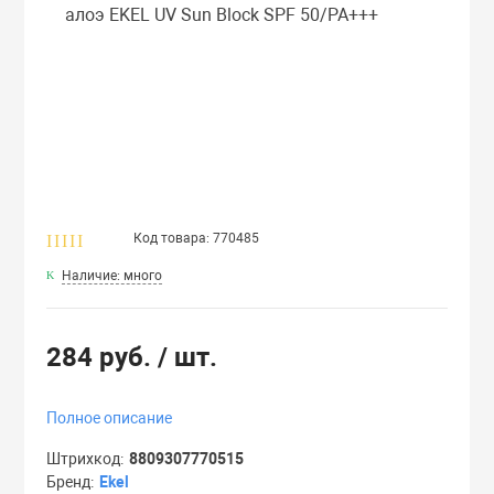
ля дома
Лосьоны
Спреи
Сыворотки
Мисты
Спреи
Маски
Сыворотки
Туши
Ноги
Масла
Тоник
Руки
Код товара: 770485
Мисты
Филлеры
Скрабы
Наличие: много
Очищающие ср
Шампуни
284 руб.
/ шт.
Патчи
Эссенции
Полное описание
Штрихкод
8809307770515
ы
Пилинги
Бренд
Ekel