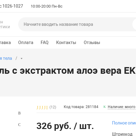
с 1026-1027
10:00-20:00 Пн-Вс
ин
етики
тавка
Оплата
FAQ
Контакты
Отзывы
я тела
ь с экстрактом алоэ вера EKE
Код товара: 281184
Наличие: много
(12)
326 руб.
/ шт.
Полное опи
Штрихкод