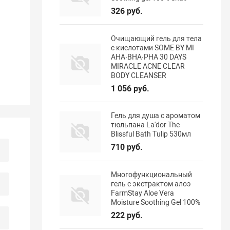
326 руб.
Очищающий гель для тела
с кислотами SOME BY MI
AHA·BHA·PHA 30 DAYS
MIRACLE ACNE CLEAR
BODY CLEANSER
1 056 руб.
Гель для душа с ароматом
тюльпана La'dor The
Blissful Bath Tulip 530мл
710 руб.
Многофункциональный
гель с экстрактом алоэ
FarmStay Aloe Vera
Moisture Soothing Gel 100%
222 руб.