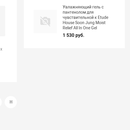
Увлажняющий гель с
пантенолом для
чувствительной к Etude
House Soon Jung Moist
Relief All In One Gel
1 530 руб.
х