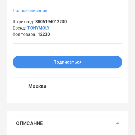
Праймеры
Полное описание
Штрихкод
8806194012230
Пудры
Бренд
TONYMOLY
Код товара
12230
Софтнеры
Подписаться
Спреи
Стики
Москва
Сыворотки
Тонеры
ОПИСАНИЕ