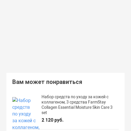
(55)
(118)
Увлажняющий тонер для лица с
Увлажняющий тональный
98% экстрактом алоэ вера Secret
с коллагеном ENOUGH Col
Key Aloe Soothing Moist Toner
Moisture Foundation SPF15
462 руб.
359 руб.
В корзину
Подробнее
Вам может понравиться
Набор средств по уходу за кожей с
коллагеном, 3 средства FarmStay
Collagen Essential Moisture Skin Care 3
set
2 120 руб.