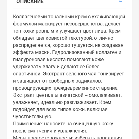
ОПИСАНИЕ
Тоники
Коллагеновый тональный крем с ухаживающей
формулой маскирует несовершенства, делает
Эмульсии
тон кожи ровным и улучшает цвет лица. Крем
обладает шелковистой текстурой, отлично
Эссенции
распределяется, хорошо тушуется, не создавая
эффекта маски. Гидролизованный коллаген и
гиалуроновая кислота помогают коже
удерживать влагу и делают ее более
эластичной. Экстракт зелёного чая тонизирует
и защищает от свободных радикалов,
провоцирующих преждевременное старение.
Экстракт центеллы азиатской – омолаживает,
увлажняет, идеально разглаживает. Крем
подойдет для всех типов кожи, включая
чувствительную.
Применение: наносите на очищенную кожу
после смягчения и увлажнения.
Меры предосторожности: избегать попадания