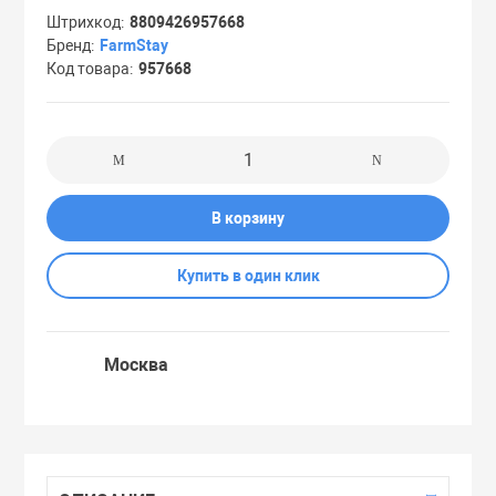
Штрихкод
8809426957668
Праймеры
Бренд
FarmStay
Код товара
957668
Пудры
Софтнеры
В корзину
Спреи
Купить в один клик
Стики
Москва
Сыворотки
Тонеры