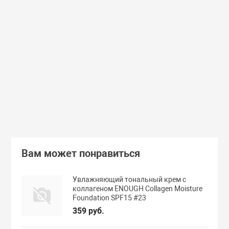
(55)
(118)
Увлажняющий тонер для лица с
Увлажняющий тональный
98% экстрактом алоэ вера Secret
с коллагеном ENOUGH Col
Key Aloe Soothing Moist Toner
Moisture Foundation SPF15
462 руб.
359 руб.
В корзину
Подробнее
Вам может понравиться
Увлажняющий тональный крем с
коллагеном ENOUGH Collagen Moisture
Foundation SPF15 #23
359 руб.