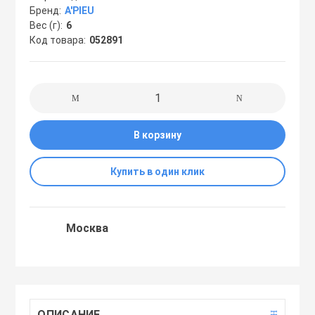
Бренд
A'PIEU
Праймеры
Вес (г)
6
Код товара
052891
Пудры
Софтнеры
В корзину
Спреи
Купить в один клик
Стики
Москва
Сыворотки
Тонеры
ОПИСАНИЕ