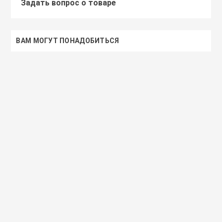
Задать вопрос о товаре
ВАМ МОГУТ ПОНАДОБИТЬСЯ
Доставим завтра
Secret Key
Доставим завтра
(55)
(118)
Увлажняющий тонер для лица с
Увлажняющий тональный
98% экстрактом алоэ вера
с коллагеном ENOUGH Col
Secret Key Aloe Soothing Moist
Moisture Foundation SPF1
Toner