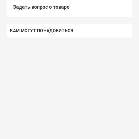
Задать вопрос о товаре
ВАМ МОГУТ ПОНАДОБИТЬСЯ
Доставим завтра
Secret Key
Доставим завтра
(55)
(118)
Увлажняющий тонер для лица с
Увлажняющий тональный
98% экстрактом алоэ вера Secret
с коллагеном ENOUGH Col
Key Aloe Soothing Moist Toner
Moisture Foundation SPF15