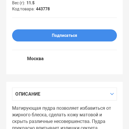
Вес (г)
11.5
Праймеры
Код товара
443778
Пудры
Подписаться
Софтнеры
Москва
Спреи
Стики
ОПИСАНИЕ
Сыворотки
Матирующая пудра позволяет избавиться от
жирного блеска, сделать кожу матовой и
Тонеры
скрыть различные несовершенства. Пудра
прекрасно впитывает излишки секрета