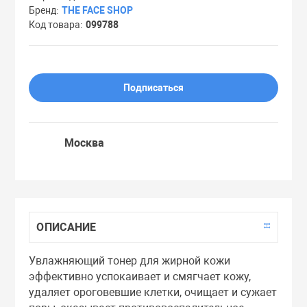
Бренд
THE FACE SHOP
Праймеры
Код товара
099788
Пудры
Подписаться
Софтнеры
Москва
Спреи
Стики
ОПИСАНИЕ
Сыворотки
Увлажняющий тонер для жирной кожи
эффективно успокаивает и смягчает кожу,
Тонеры
удаляет ороговевшие клетки, очищает и сужает