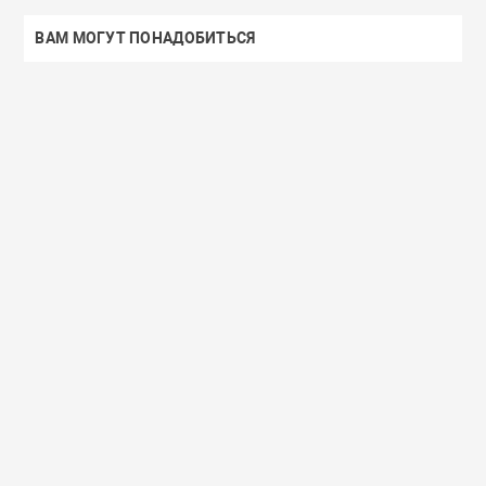
ВАМ МОГУТ ПОНАДОБИТЬСЯ
Доставим завтра
Secret Key
Доставим завтра
(55)
(118)
Увлажняющий тонер для лица с
Увлажняющий тональный
98% экстрактом алоэ вера Secret
с коллагеном ENOUGH Col
Key Aloe Soothing Moist Toner
Moisture Foundation SPF15
462 руб.
359 руб.
В корзину