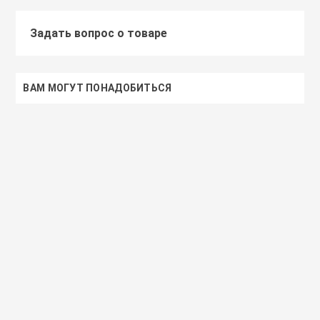
Задать вопрос о товаре
ВАМ МОГУТ ПОНАДОБИТЬСЯ
Доставим завтра
Secret Key
Доставим завтра
(55)
(118)
Увлажняющий тонер для лица с
Увлажняющий тональный
98% экстрактом алоэ вера
с коллагеном ENOUGH Col