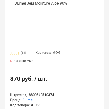
ля дома
Лосьоны
Спреи
Сыворотки
Мисты
Спреи
Маски
Сыворотки
Туши
Ноги
Масла
Тоник
Руки
Код товара: d-063
(13)
Мисты
Филлеры
Скрабы
Нет в наличии
Очищающие ср
Шампуни
870 руб.
/ шт.
Патчи
Эссенции
Штрихкод
8809540510374
Бренд
Blumei
ы
Пилинги
Код товара
d-063