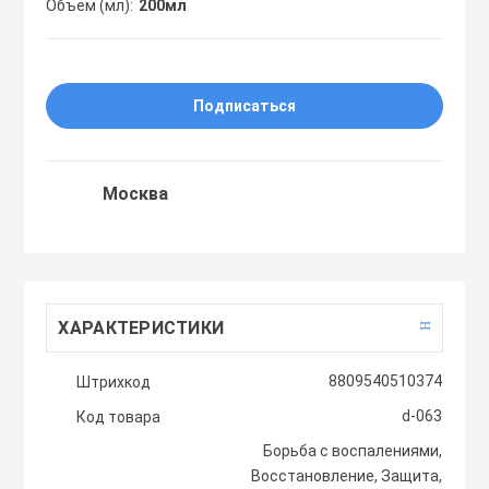
Объем (мл)
200мл
Праймеры
Пудры
Подписаться
Софтнеры
Москва
Спреи
Стики
ХАРАКТЕРИСТИКИ
Сыворотки
8809540510374
Штрихкод
d-063
Код товара
Тонеры
Борьба с воспалениями,
Восстановление, Защита,