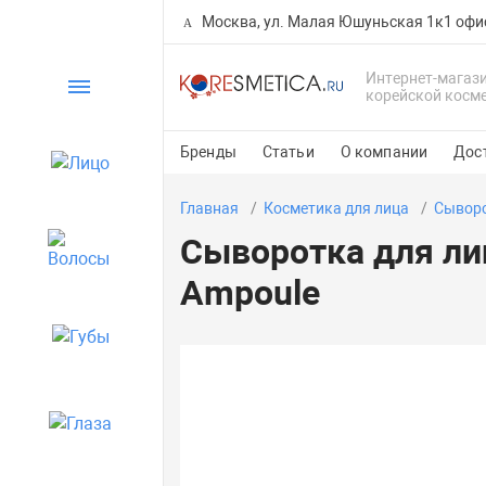
Москва, ул. Малая Юшуньская 1к1 офи
Интернет-магаз
Каталог
корейской косм
Бренды
Статьи
О компании
Дос
Лицо
Главная
Косметика для лица
Сыворо
Сыворотка для лиц
Волосы
Ampoule
Губы
Глаза