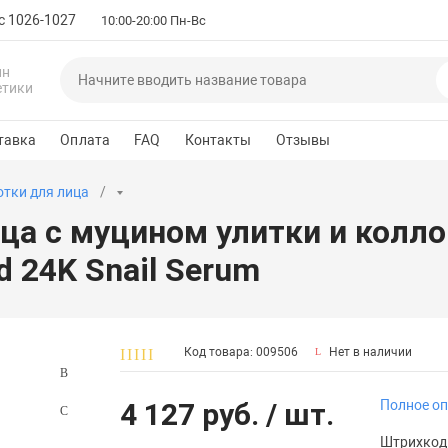
с 1026-1027
10:00-20:00 Пн-Вс
ин
етики
тавка
Оплата
FAQ
Контакты
Отзывы
тки для лица
ица с муцином улитки и кол
 24K Snail Serum
Код товара: 009506
Нет в наличии
4 127 руб.
/ шт.
Полное о
Штрихкод