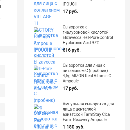
[POUCH]
н
17 руб.
у
Сыворотка с
гиалуроновой кислотой
Elizavecca Hell-Pore Control
Hyaluronic Acid 97%
616 руб.
Сыворотка для лица с
витамином С (пробник)
4,5g MIZON Real Vitamin C
Ampoule
17 руб.
Ампульная сыворотка для
лица с центеллой
азиатской FarmStay Cica
Farm Recovery Ampoule
1 180 руб.