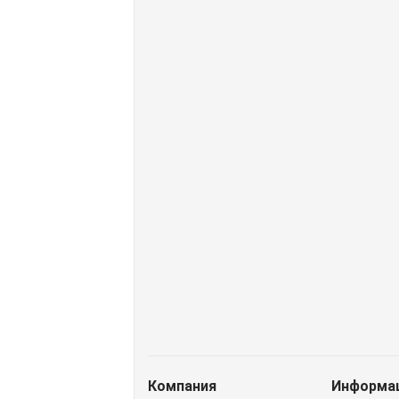
Доставим завтра
Secret Key
Дос
(55)
Увлажняющий тонер для
Ув
лица с 98% экстрактом алоэ
кр
вера Secret Key Aloe Soothing
Col
Moist Toner
SP
462 руб.
35
Нет в наличии
Н
Компания
Информа