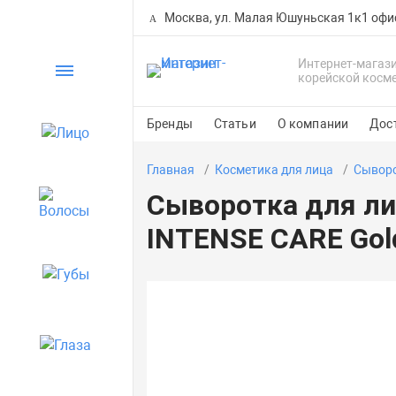
Москва, ул. Малая Юшуньская 1к1 офи
Интернет-магаз
Каталог
корейской косм
Бренды
Статьи
О компании
Дос
Лицо
Главная
Косметика для лица
Сыворо
Сыворотка для л
Волосы
INTENSE CARE Gold
Губы
Глаза