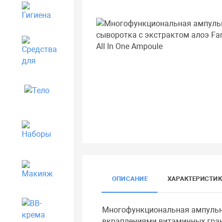
Гигиена
Средства для дома
Тело
Наборы
Макияж
ОПИСАНИЕ
ХАРАКТЕРИСТИ
BB-крема
Многофункциональная ампульна
вкраплениями витаминных грану