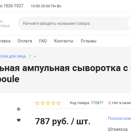
с 1026-1027
10:00-20:00 Пн-Вс
ин
етики
тавка
Оплата
FAQ
Контакты
Отзывы
тки для лица
ная ампульная сыворотка с 
poule
Код товара: 772877
Нет в нали
787 руб.
/ шт.
Полное опи
Штрихкод