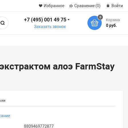
Избранное
Сравнение
(0)
Войти
0
+7 (495) 001 49 75
Корзина
Поиск
0 руб.
Заказать звонок
экстрактом алоэ FarmStay
чии
сание
8809469772877