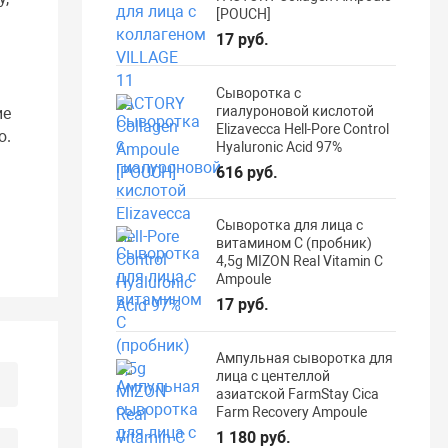
[POUCH]
17 руб.
Сыворотка с
гиалуроновой кислотой
ие
Elizavecca Hell-Pore Control
ю.
Hyaluronic Acid 97%
616 руб.
.
Сыворотка для лица с
витамином С (пробник)
4,5g MIZON Real Vitamin C
Ampoule
17 руб.
Ампульная сыворотка для
лица с центеллой
азиатской FarmStay Cica
Farm Recovery Ampoule
1 180 руб.