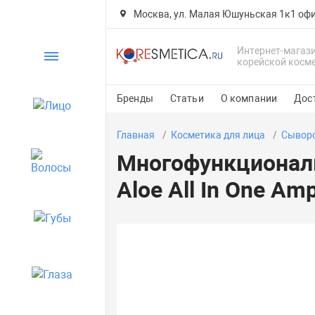
Москва, ул. Малая Юшуньская 1к1 офи
Интернет-магаз
Каталог
корейской косм
Бренды
Статьи
О компании
Дос
Лицо
Главная
Косметика для лица
Сыворо
Многофункциональ
Волосы
Aloe All In One Am
Губы
Глаза