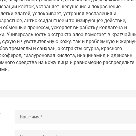
нерации клеток, устраняет шелушение и покраснение.
летки влагой, успокаивает, устраняя воспаления и
зрастное, антиоксидантное и тонизирующее действие,
и обменные процессы, ускоряет выработку коллагена и
и. Универсальность экстракта алоэ помогает в кратчайш
, сухую и чувствительную кожу, так и проблемную и жирну
бов тремеллы и санхван, экстракты огурца, красного
окоферол, гиалуроновая кислота, ниацинамид и аденозин
емного средства на кожу лица и равномерно распределите
ями.
е