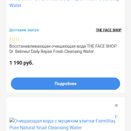
ля дома
Лосьоны
Спреи
Сыворотки
Мисты
Спреи
Доставим завтра
THE FACE SHOP
Маски
Сыворотки
Туши
Ноги
Бренд
Восстанавливающая очищающая вода THE FACE SHOP
Масла
Тоник
Руки
Dr. Belmeur Daily Repair Fresh Cleansing Water
Назначение
1 190 руб.
Мисты
Филлеры
Скрабы
Типы
Жирная
Подробнее
Очищающие ср
Шампуни
Зрелая
Комбинированная
Патчи
Эссенции
Нормальная
Проблемная
ы
Пилинги
Сухая