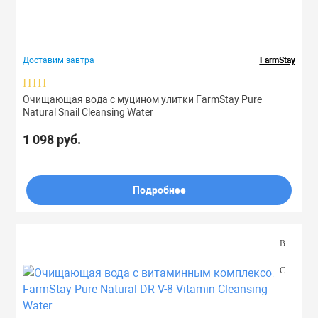
Чувствительная
Праймеры
Свойства
Доставим завтра
FarmStay
Пудры
Очищающая вода с муцином улитки FarmStay Pure
Количество (шт)
Софтнеры
Natural Snail Cleansing Water
1 098 руб.
Спреи
Подробнее
Стики
Сыворотки
Тонеры