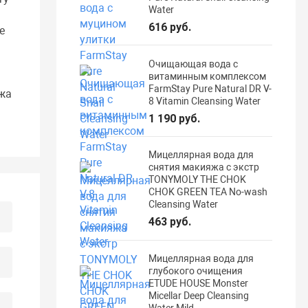
Water
616 руб.
е
Очищающая вода с
витаминным комплексом
FarmStay Pure Natural DR V-
яжа
8 Vitamin Cleansing Water
1 190 руб.
Мицеллярная вода для
снятия макияжа с экстр
TONYMOLY THE CHOK
CHOK GREEN TEA No-wash
Cleansing Water
463 руб.
Мицеллярная вода для
глубокого очищения
ETUDE HOUSE Monster
Micellar Deep Cleansing
Water Mild