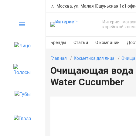
Москва, ул. Малая Юшуньская 1к1 офи
Интернет-магаз
Каталог
корейской косм
Бренды
Статьи
О компании
Дос
Лицо
Главная
Косметика для лица
Очищаю
Очищающая вода с 
Волосы
Water Cucumber
Губы
Глаза