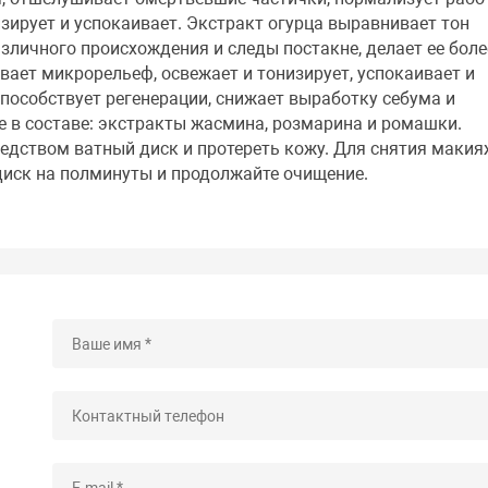
изирует и успокаивает. Экстракт огурца выравнивает тон
зличного происхождения и следы постакне, делает ее боле
ивает микрорельеф, освежает и тонизирует, успокаивает и
способствует регенерации, снижает выработку себума и
е в составе: экстракты жасмина, розмарина и ромашки.
едством ватный диск и протереть кожу. Для снятия маки
 диск на полминуты и продолжайте очищение.