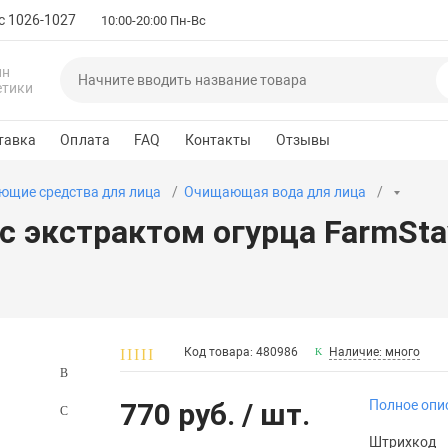
с 1026-1027
10:00-20:00 Пн-Вс
ин
етики
тавка
Оплата
FAQ
Контакты
Отзывы
щие средства для лица
Очищающая вода для лица
экстрактом огурца FarmStay 
Код товара: 480986
Наличие: много
770 руб.
/ шт.
Полное опи
Штрихкод