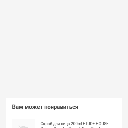
Доставим завтра
Secret Key
Доставим завтра
(55)
(118)
Увлажняющий тонер для лица с
Увлажняющий тональный
98% экстрактом алоэ вера Secret
с коллагеном ENOUGH Col
Key Aloe Soothing Moist Toner
Moisture Foundation SPF15
462 руб.
359 руб.
В корзину
Подробнее
Вам может понравиться
Скраб для лица 200ml ETUDE HOUSE