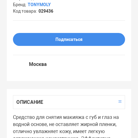
Бренд
TONYMOLY
Праймеры
Код товара
029436
Пудры
Подписаться
Софтнеры
Москва
Спреи
Стики
ОПИСАНИЕ
Сыворотки
Средство для снятия макияжа с губ и глаз на
водной основе, не оставляет жирной пленки,
Тонеры
отлично увлажняет кожу, имеет легкую