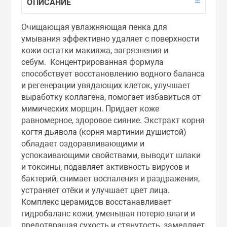
ОПИСАНИЕ
Тоники
Очищающая увлажняющая пенка для
умывания эффективно удаляет с поверхности
Эмульсии
кожи остатки макияжа, загрязнения и
себум. Концентрированная формула
Эссенции
способствует восстановлению водного баланса
и регенерации увядающих клеток, улучшает
выработку коллагена, помогает избавиться от
мимических морщин. Придает коже
равномерное, здоровое сияние. Экстракт корня
когтя дьявола (корня мартинии душистой)
обладает оздоравливающими и
успокаивающими свойствами, выводит шлаки
и токсины, подавляет активность вирусов и
бактерий, снимает воспаления и раздражения,
устраняет отёки и улучшает цвет лица.
Комплекс церамидов восстанавливает
гидробаланс кожи, уменьшая потерю влаги и
предотвращая сухость и стянутость, замедляет