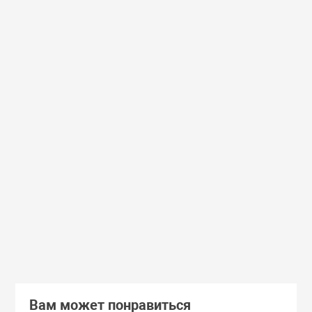
Доставим завтра
Secret Key
Доставим завтра
(55)
(118)
Увлажняющий тонер для лица с
Увлажняющий тональный
98% экстрактом алоэ вера Secret
с коллагеном ENOUGH Col
Key Aloe Soothing Moist Toner
Moisture Foundation SPF15
462 руб.
359 руб.
В корзину
Подробнее
Вам может понравиться