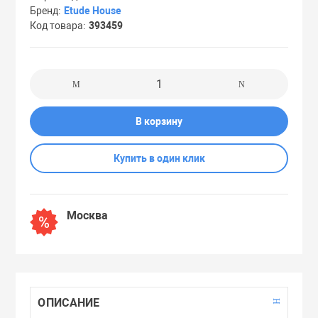
Бренд
Etude House
Праймеры
Код товара
393459
Пудры
Софтнеры
В корзину
Спреи
Купить в один клик
Стики
Москва
Сыворотки
Тонеры
ОПИСАНИЕ