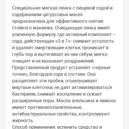
Тоники
Специальная мягкая пенка с пищевой содой и
содержанием цитрусовых масел
предназначена для эффективного снятия
Эмульсии
стойкого макияжа. Очищающая пенка имеет
усиленную формулу, где активный компонент –
Эссенции
сода, действующая «3 в 1»: снимает усталость
и удаляет омертвевшие клетки; проникает в
глубь пор и вытягивает из них себум; мягко
очищает и не вызывает раздражений.
Представленный продукт устраняет «черные
точки», благодаря соде в составе. Она
расщепляет эти пробки, отшелушивает
мертвые клеточки, не дает активизироваться
бактериям, снимает воспаление и сужает
расширенные поры. Масла апельсина и лимона
имеют противовоспалительные,
антибактериальные свойства, контролируют
жирность.
Способ применения: вспенить средство и