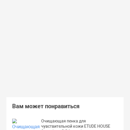
Доставим завтра
Secret Key
Доставим завтра
(55)
(118)
Увлажняющий тонер для лица с
Увлажняющий тональный
98% экстрактом алоэ вера Secret
с коллагеном ENOUGH Col
Key Aloe Soothing Moist Toner
Moisture Foundation SPF15
462 руб.
359 руб.
В корзину
Подробнее
Вам может понравиться
Очищающая пенка для
чувствительной кожи ETUDE HOUSE