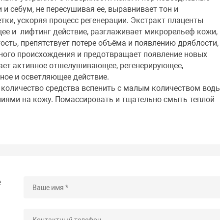
 и себум, не пересушивая ее, выравнивает тон и
ки, ускоряя процесс регенерации. Экстракт плаценты
ее и лифтинг действие, разглаживает микрорельеф кожи,
ость, препятствует потере объёма и появлению дряблости,
ного происхождения и предотвращает появление новых
вает активное отшелушивающее, регенерирующее,
ое и осветляющее действие.
 количество средства вспенить с малым количеством воды
ями на кожу. Помассировать и тщательно смыть теплой
е