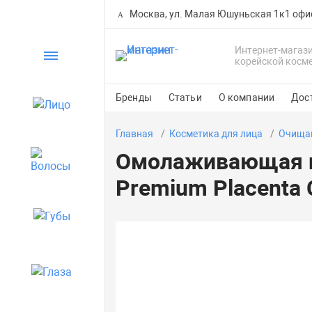
Москва, ул. Малая Юшуньская 1к1 офи
Интернет-магаз
Каталог
корейской косм
Бренды
Статьи
О компании
Дос
Лицо
Главная
Косметика для лица
Очищаю
Омолаживающая пе
Волосы
Premium Placenta 
Губы
Глаза