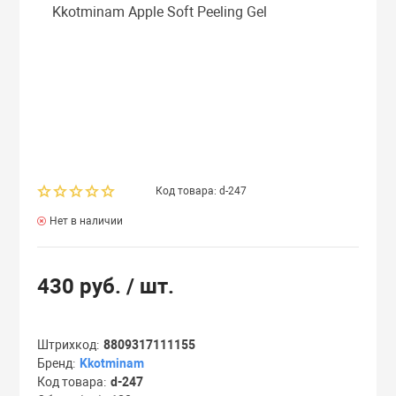
ля дома
Лосьоны
Спреи
Сыворотки
Мисты
Спреи
Маски
Сыворотки
Туши
Ноги
Масла
Тоник
Руки
Код товара: d-247
Мисты
Филлеры
Скрабы
Нет в наличии
Очищающие ср
Шампуни
430 руб.
/ шт.
Патчи
Эссенции
Штрихкод
8809317111155
Бренд
Kkotminam
ы
Пилинги
Код товара
d-247