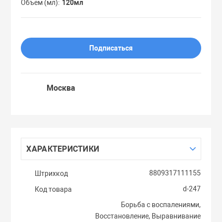
Объем (мл)
120мл
Праймеры
Пудры
Подписаться
Софтнеры
Москва
Спреи
Стики
ХАРАКТЕРИСТИКИ
Сыворотки
8809317111155
Штрихкод
d-247
Код товара
Тонеры
Борьба с воспалениями,
Восстановление, Выравнивание