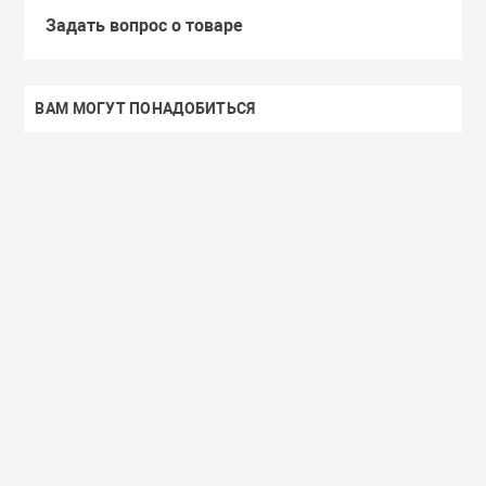
Задать вопрос о товаре
ВАМ МОГУТ ПОНАДОБИТЬСЯ
Доставим завтра
Secret Key
Доставим завтра
(55)
(118)
Увлажняющий тонер для лица с
Увлажняющий тональный
98% экстрактом алоэ вера Secret
с коллагеном ENOUGH Col
Key Aloe Soothing Moist Toner
Moisture Foundation SPF15