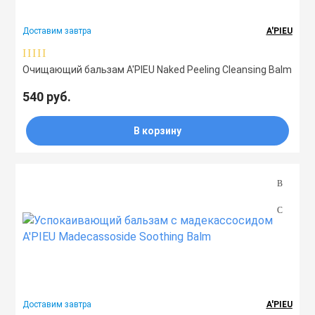
Тоники
Доставим завтра
A'PIEU
Эмульсии
Очищающий бальзам A'PIEU Naked Peeling Cleansing Balm
540 руб.
Эссенции
В корзину
Доставим завтра
A'PIEU