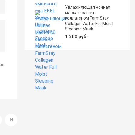
Увлажняющая ночная
маска в саше с
коллагеном FarmStay
Collagen Water Full Moist
Sleeping Mask
1 200 руб.
ых