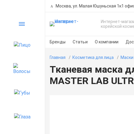
Москва, ул. Малая Юшуньская 1к1 офи
Интернет-магаз
Каталог
корейской косм
Бренды
Статьи
О компании
Дос
Лицо
Главная
Косметика для лица
Маски
Тканевая маска д
Волосы
MASTER LAB ULTR
Губы
Глаза