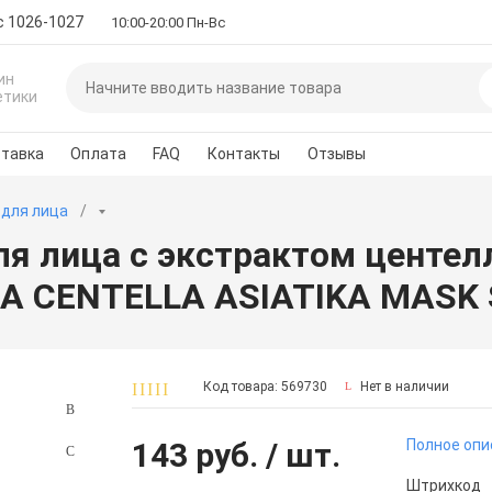
с 1026-1027
10:00-20:00 Пн-Вс
ин
етики
тавка
Оплата
FAQ
Контакты
Отзывы
 для лица
ля лица с экстрактом центе
A CENTELLA ASIATIKA MASK
Код товара: 569730
Нет в наличии
143 руб.
/ шт.
Полное опи
Штрихкод