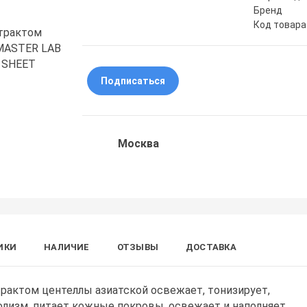
Бренд
Код товара
Подписаться
Москва
ИКИ
НАЛИЧИЕ
ОТЗЫВЫ
ДОСТАВКА
трактом центеллы азиатской освежает, тонизирует,
лизм, питает кожные покровы, освежает и наполняет