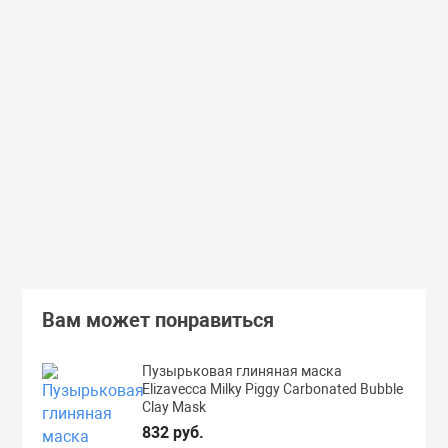
Доставим завтра
Secret Key
Доставим завтра
(55)
(118)
Увлажняющий тонер для лица с
Увлажняющий тональный
98% экстрактом алоэ вера Secret
с коллагеном ENOUGH Col
Key Aloe Soothing Moist Toner
Moisture Foundation SPF15
462 руб.
359 руб.
В корзину
Подробнее
Вам может понравиться
Пузырьковая глиняная маска
Elizavecca Milky Piggy Carbonated Bubble
Clay Mask
832 руб.