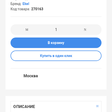
Бренд
Ekel
Праймеры
Код товара
270163
Пудры
Софтнеры
В корзину
Спреи
Купить в один клик
Стики
Москва
Сыворотки
Тонеры
ОПИСАНИЕ