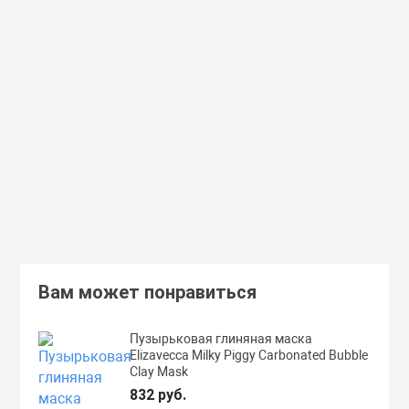
Доставим завтра
Secret Key
Доставим завтра
(55)
(118)
Увлажняющий тонер для лица с
Увлажняющий тональный
98% экстрактом алоэ вера Secret
с коллагеном ENOUGH Col
Key Aloe Soothing Moist Toner
Moisture Foundation SPF15
462 руб.
359 руб.
В корзину
Подробнее
Вам может понравиться
Пузырьковая глиняная маска
Elizavecca Milky Piggy Carbonated Bubble
Clay Mask
832 руб.