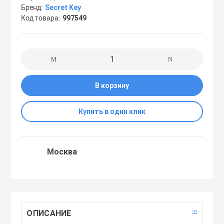
Бренд
Secret Key
Праймеры
Код товара
997549
Пудры
Софтнеры
В корзину
Спреи
Купить в один клик
Стики
Москва
Сыворотки
Тонеры
ОПИСАНИЕ