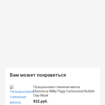
Доставим завтра
Secret Key
Доставим завтра
(55)
(118)
Увлажняющий тонер для лица с
Увлажняющий тональный
98% экстрактом алоэ вера Secret
с коллагеном ENOUGH Col
Key Aloe Soothing Moist Toner
Moisture Foundation SPF15
462 руб.
359 руб.
В корзину
Подробнее
Вам может понравиться
Пузырьковая глиняная маска
Elizavecca Milky Piggy Carbonated Bubble
Clay Mask
832 руб.