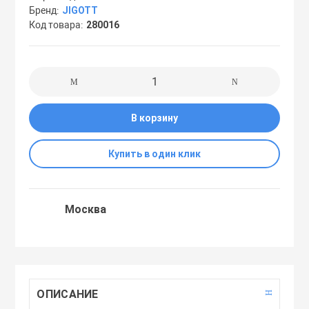
Бренд
JIGOTT
Праймеры
Код товара
280016
Пудры
Софтнеры
В корзину
Спреи
Купить в один клик
Стики
Москва
Сыворотки
Тонеры
ОПИСАНИЕ