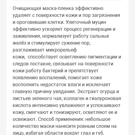
Тоники
Очищающая маска-пленка эффективно
удаляет с поверхности кожи и пор загрязнения
и ороговевшие клетки. Улиточный муцин
Эмульсии
эффективно ускоряет процесс регенерации и
заживления, нормализует работу сальных
Эссенции
желёз и стимулирует сужение пор,
разглаживает микрорельеф
кожи, способствует осветлению пигментации и
следов постакне, связывает на поверхности
кожи работу бактерий и препятствует
появлению воспалений, помогает коже
восполнить недостаток влаги и исключает
главную причину увядания. Экстракт огурца и
листьев зеленого чая, коллаген и гиалуроновая
кислота интенсивно увлажняют и успокаивают
кожу, смягчают и тонизируют, осветляют ее и
освежают. Способ применения: небольшое
количество маски нанесите ровным слоем на
лицо, избегая области вокруг глаз и губ.