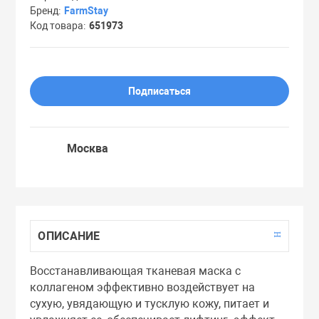
Бренд
FarmStay
Праймеры
Код товара
651973
Пудры
Подписаться
Софтнеры
Москва
Спреи
Стики
ОПИСАНИЕ
Сыворотки
Восстанавливающая тканевая маска с
коллагеном эффективно воздействует на
Тонеры
сухую, увядающую и тусклую кожу, питает и