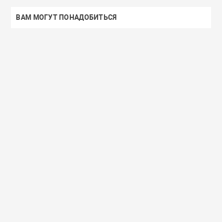
ВАМ МОГУТ ПОНАДОБИТЬСЯ
Доставим завтра
Secret Key
Доставим завтра
(55)
(118)
Увлажняющий тонер для лица с
Увлажняющий тональный
98% экстрактом алоэ вера Secret
с коллагеном ENOUGH Col
Key Aloe Soothing Moist Toner
Moisture Foundation SPF15
462 руб.
359 руб.
В корзину