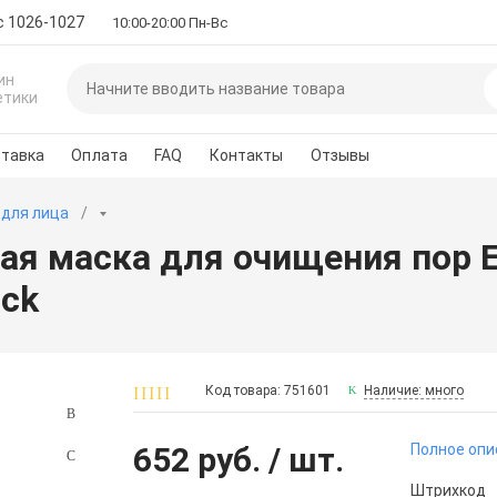
с 1026-1027
10:00-20:00 Пн-Вс
ин
етики
тавка
Оплата
FAQ
Контакты
Отзывы
 для лица
я маска для очищения пор Eli
ack
Код товара: 751601
Наличие: много
652 руб.
/ шт.
Полное опи
Штрихкод