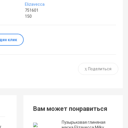
Elizavecca
751601
150
один клик
Поделиться
Вам может понравиться
Пузырьковая глиняная
у
маска Elizavecca Milky