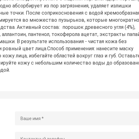
одно абсорбирует из пор загрязнения, удаляет излишки
рные точки. После соприкосновения с водой кремообразна
мируется во множество пузырьков, которые многократн
ства. Активный состав: порошок древесного угля (4%),
, аллантоин, пантенол, токоферола ацетат, экстракты папа
ашки. В результате использования - чистая кожа без
и ровный цвет лица.Способ применения: нанесите маску
кожу лица, избегайте областей вокруг глаз и губ. Оставьт
ссируйте кожу с небольшим количество воды до образован
дой.