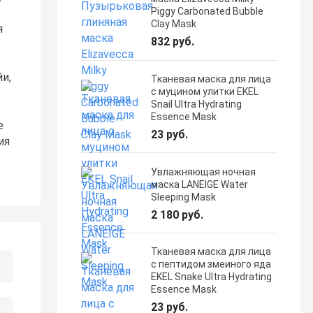
Piggy Carbonated Bubble
Clay Mask
я
832 руб.
о
йи,
Тканевая маска для лица
с муцином улитки EKEL
Snail Ultra Hydrating
Essence Mask
е
23 руб.
ия
Увлажняющая ночная
маска LANEIGE Water
Sleeping Mask
2 180 руб.
Тканевая маска для лица
с пептидом змеиного яда
EKEL Snake Ultra Hydrating
Essence Mask
23 руб.