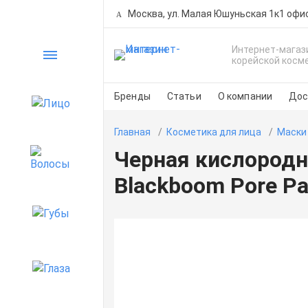
Москва, ул. Малая Юшуньская 1к1 офи
Интернет-магаз
Каталог
корейской косм
Бренды
Статьи
О компании
Дос
Лицо
Главная
Косметика для лица
Маски
Черная кислородна
Волосы
Blackboom Pore P
Губы
Глаза