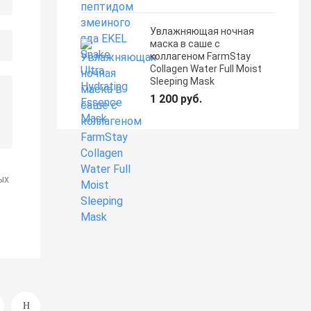
Увлажняющая ночная
маска в саше с
коллагеном FarmStay
Collagen Water Full Moist
Sleeping Mask
1 200 руб.
ых