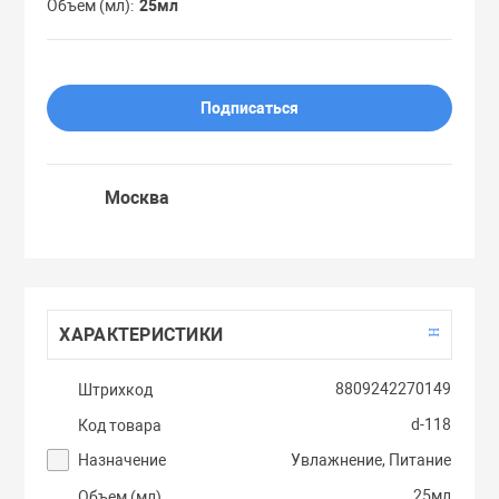
Объем (мл)
25мл
Праймеры
Пудры
Подписаться
Софтнеры
Москва
Спреи
Стики
ХАРАКТЕРИСТИКИ
Сыворотки
8809242270149
Штрихкод
d-118
Код товара
Тонеры
Назначение
Увлажнение, Питание
25мл
Объем (мл)