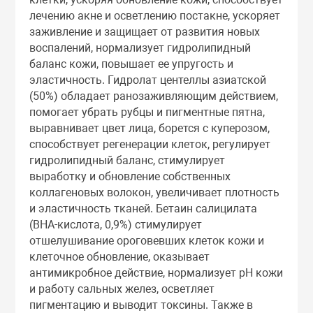
Тоники
лечению акне и осветлению постакне, ускоряет
заживление и защищает от развития новых
воспалений, нормализует гидролипидный
Эмульсии
баланс кожи, повышает ее упругость и
эластичность. Гидролат центеллы азиатской
(50%) обладает ранозаживляющим действием,
Эссенции
помогает убрать рубцы и пигментные пятна,
выравнивает цвет лица, борется с куперозом,
способствует регенерации клеток, регулирует
гидролипидный баланс, стимулирует
выработку и обновление собственных
коллагеновых волокон, увеличивает плотность
и эластичность тканей. Бетаин салицилата
(BHA-кислота, 0,9%) стимулирует
отшелушивание ороговевших клеток кожи и
клеточное обновление, оказывает
антимикробное действие, нормализует pH кожи
и работу сальных желез, осветляет
пигментацию и выводит токсины. Также в