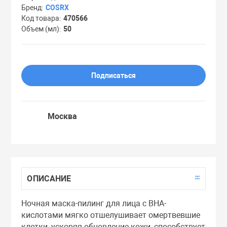
Бренд
COSRX
Праймеры
Код товара
470566
Объем (мл)
50
Пудры
Подписаться
Софтнеры
Спреи
Москва
Стики
Сыворотки
ОПИСАНИЕ
Ночная маска-пилинг для лица с BHA-
Тонеры
кислотами мягко отшелушивает омертвевшие
клетки, ускоряя обновление кожи, способствует