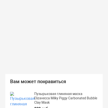
Доставим завтра
Secret Key
Доставим завтра
(55)
(118)
Увлажняющий тонер для лица с
Увлажняющий тональный
98% экстрактом алоэ вера Secret
с коллагеном ENOUGH Col
Key Aloe Soothing Moist Toner
Moisture Foundation SPF15
462 руб.
359 руб.
В корзину
Подробнее
Вам может понравиться
Пузырьковая глиняная маска
Elizavecca Milky Piggy Carbonated Bubble
Clay Mask