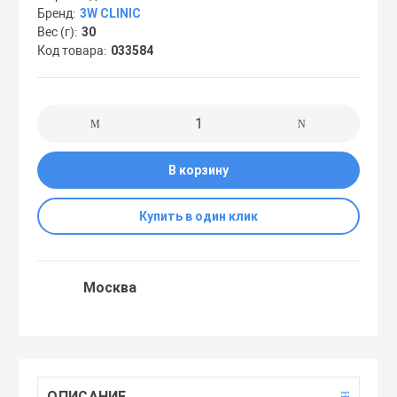
Бренд
3W CLINIC
Праймеры
Вес (г)
30
Код товара
033584
Пудры
Софтнеры
В корзину
Спреи
Купить в один клик
Стики
Москва
Сыворотки
Тонеры
ОПИСАНИЕ