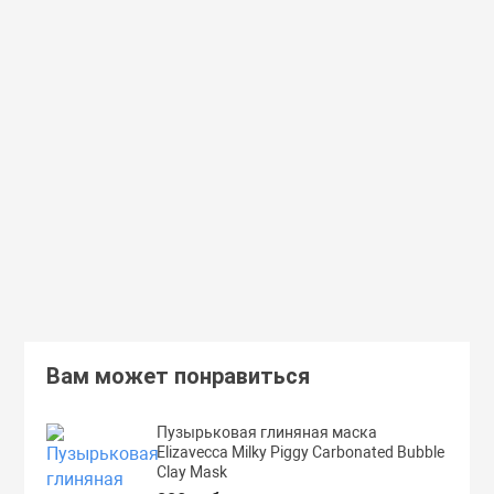
Доставим завтра
Secret Key
Доставим завтра
(55)
(118)
Увлажняющий тонер для лица с
Увлажняющий тональный
98% экстрактом алоэ вера Secret
с коллагеном ENOUGH Col
Key Aloe Soothing Moist Toner
Moisture Foundation SPF15
462 руб.
359 руб.
В корзину
Подробнее
Вам может понравиться
Пузырьковая глиняная маска
Elizavecca Milky Piggy Carbonated Bubble
Clay Mask