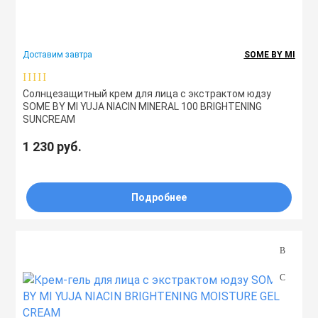
ля дома
Лосьоны
Спреи
Сыворотки
Мисты
Спреи
Доставим завтра
SOME BY MI
Бренд
Маски
Сыворотки
Туши
Ноги
Солнцезащитный крем для лица с экстрактом юдзу
SOME BY MI YUJA NIACIN MINERAL 100 BRIGHTENING
Назначение
SUNCREAM
Масла
Тоник
Руки
1 230 руб.
Типы
Мисты
Филлеры
Скрабы
Жирная
Подробнее
Зрелая
Очищающие ср
Шампуни
Комбинированная
Нормальная
Патчи
Эссенции
Проблемная
Сухая
ы
Пилинги
Чувствительная