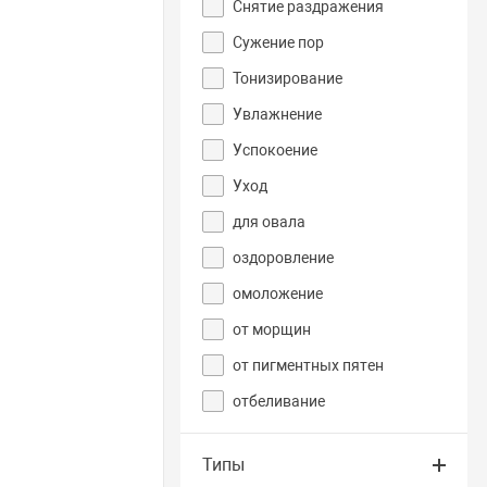
Снятие раздражения
Сужение пор
Тонизирование
Увлажнение
Успокоение
Уход
для овала
оздоровление
омоложение
от морщин
от пигментных пятен
отбеливание
Типы