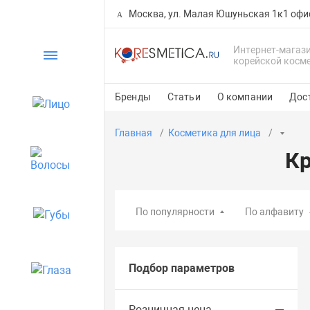
Москва, ул. Малая Юшуньская 1к1 офи
Интернет-магаз
Каталог
корейской косм
Бренды
Статьи
О компании
Дос
Лицо
Главная
Косметика для лица
Кр
Волосы
По популярности
По алфавиту
Губы
Подбор параметров
Глаза
Розничная цена