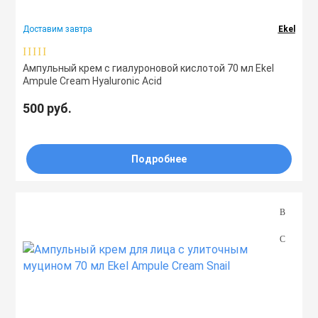
Тоники
Тонизирование
Доставим завтра
Ekel
Увлажнение
Эмульсии
Успокоение
Ампульный крем с гиалуроновой кислотой 70 мл Ekel
Ampule Cream Hyaluronic Acid
Уход
Эссенции
500 руб.
для овала
оздоровление
омоложение
Подробнее
от морщин
от пигментных пятен
отбеливание
Типы
Свойства