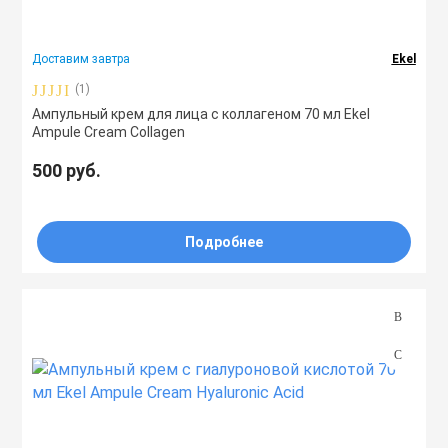
Защита
Праймеры
Лифтинг
Доставим завтра
Ekel
Матирование
(1)
Пудры
Осветление
Ампульный крем для лица с коллагеном 70 мл Ekel
Ampule Cream Collagen
Очищение
Софтнеры
500 руб.
Пилинг
Питание
Спреи
Повышение упругости
Подробнее
Против пигментных пятен
Стики
Разглаживание морщин
Регенерация
Сыворотки
Смягчение
Тонеры
Снятие раздражения
Сужение пор