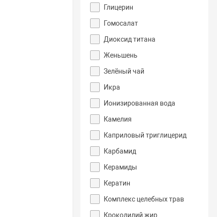
Глицерин
Гомосалат
Диоксид титана
Женьшень
Зелёный чай
Икра
Ионизированная вода
Камелия
Каприловый триглицерид
Карбамид
Керамиды
Кератин
Комплекс целебных трав
Крокодилий жир