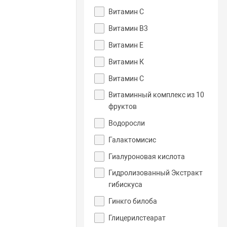
Витамин C
Витамин В3
Витамин Е
Витамин К
Витамин С
Витаминный комплекс из 10
фруктов
Водоросли
Галактомисис
Гиалуроновая кислота
Гидролизованный Экстракт
гибискуса
Гинкго билоба
Глицерилстеарат