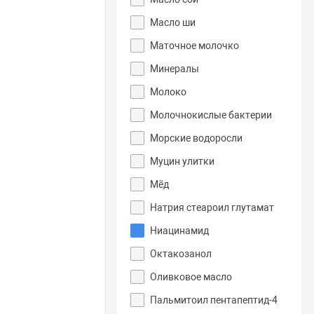
Масло ши
Маточное молочко
Минералы
Молоко
Молочнокислые бактерии
Морские водоросли
Муцин улитки
Мёд
Натрия стеароил глутамат
Ниацинамид
Октакозанол
Оливковое масло
Пальмитоил пентапептид-4