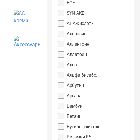
EGF
SYN-AKE
CC-крема
АНА-кислоты
Аденозин
Аксессуары
Аллантоин
Аллатоин
Алоэ
Альфа-бисабол
Арбутин
Аргана
Бамбук
Бетаин
Бутиленгликоль
Витамин B5