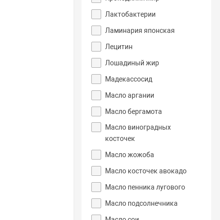
Лактобактерии
Ламинария японская
Лецитин
Лошадиный жир
Мадекассосид
Масло аргании
Масло бергамота
Масло виноградных
косточек
Масло жожоба
Масло косточек авокадо
Масло пенника лугового
Масло подсолнечника
Масло сои