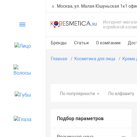
Москва, ул. Малая Юшуньская 1к1 офи
Интернет-магаз
Каталог
корейской косм
Бренды
Статьи
О компании
Дос
Лицо
Главная
Косметика для лица
Крема 
Волосы
По популярности
По алфавиту
Губы
Подбор параметров
Глаза
Розничная цена