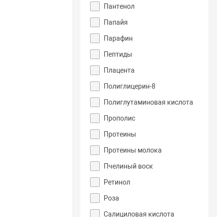
Пантенол
Папайя
Парафин
Пептиды
Плацента
Полиглицерин-8
Полиглутаминовая кислота
Прополис
Протеины
Протеины молока
Пчелиный воск
Ретинол
Роза
Салициловая кислота