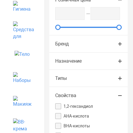
Гигиена
Средства для дома
Бренд
Тело
Назначение
Наборы
Типы
Свойства
Макияж
1,2-гександиол
AHA-кислота
BB-крема
BHA-кислоты