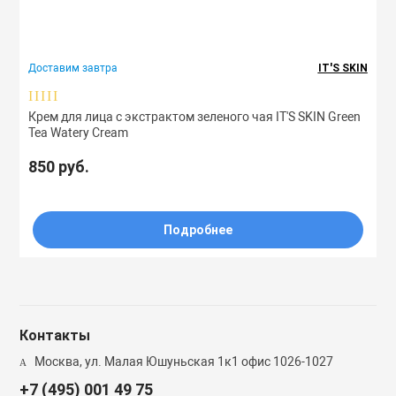
ля дома
Лосьоны
Спреи
Сыворотки
Мисты
Спреи
Доставим завтра
IT'S SKIN
Бренд
Маски
Сыворотки
Туши
Ноги
Крем для лица с экстрактом зеленого чая IT'S SKIN Green
Tea Watery Cream
Назначение
Масла
Тоник
Руки
850 руб.
Типы
Мисты
Филлеры
Скрабы
Подробнее
Свойства
Очищающие ср
Шампуни
1,2-гександиол
AHA-кислота
Патчи
Эссенции
BHA-кислоты
Контакты
EGF
Москва, ул. Малая Юшуньская 1к1 офис 1026-1027
ы
Пилинги
+7 (495) 001 49 75
SYN-AKE