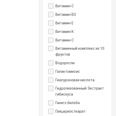
Витамин C
Витамин В3
Витамин Е
Витамин К
Витамин С
Витаминный комплекс из 10
фруктов
Водоросли
Галактомисис
Гиалуроновая кислота
Гидролизованный Экстракт
гибискуса
Гинкго билоба
Глицерилстеарат