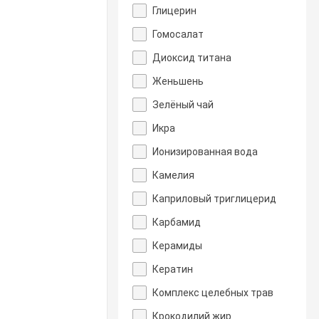
Глицерин
Гомосалат
Диоксид титана
Женьшень
Зелёный чай
Икра
Ионизированная вода
Камелия
Каприловый триглицерид
Карбамид
Керамиды
Кератин
Комплекс целебных трав
Крокодилий жир