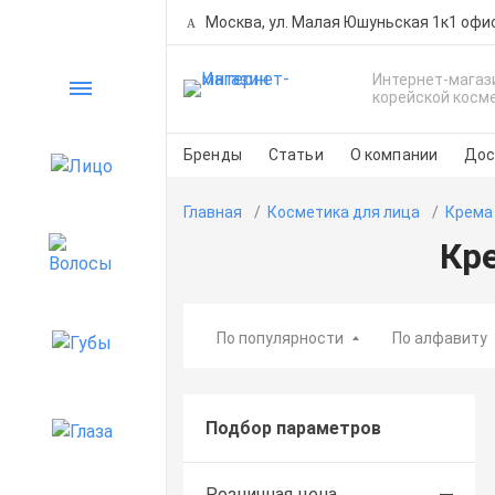
Москва, ул. Малая Юшуньская 1к1 офи
Интернет-магаз
Каталог
корейской косм
Бренды
Статьи
О компании
Дос
Лицо
Главная
Косметика для лица
Крема
Кр
Волосы
По популярности
По алфавиту
Губы
Подбор параметров
Глаза
Розничная цена