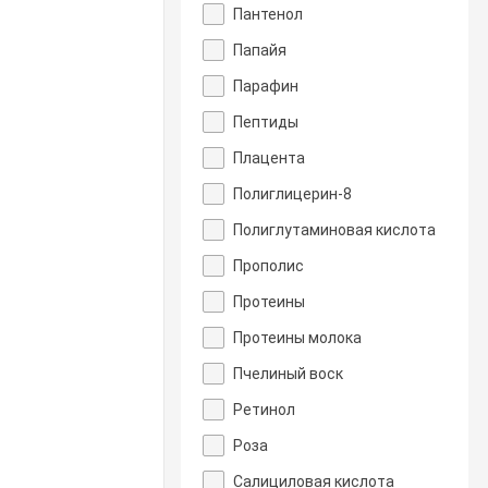
Пантенол
Папайя
Парафин
Пептиды
Плацента
Полиглицерин-8
Полиглутаминовая кислота
Прополис
Протеины
Протеины молока
Пчелиный воск
Ретинол
Роза
Салициловая кислота