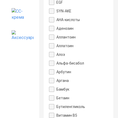
EGF
SYN-AKE
CC-крема
АНА-кислоты
Аденозин
Аксессуары
Аллантоин
Аллатоин
Алоэ
Альфа-бисабол
Арбутин
Аргана
Бамбук
Бетаин
Бутиленгликоль
Витамин B5