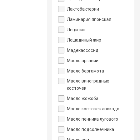
Лактобактерии
Ламинария японская
Лецитин
Лошадиный жир
Мадекассосид
Масло аргании
Масло бергамота
Масло виноградных
косточек
Масло жожоба
Масло косточек авокадо
Масло пенника лугового
Масло подсолнечника
Масло сои