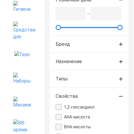
Гигиена
Средства для дома
Бренд
Тело
Назначение
Наборы
Типы
Свойства
Макияж
1,2-гександиол
AHA-кислота
BB-крема
BHA-кислоты