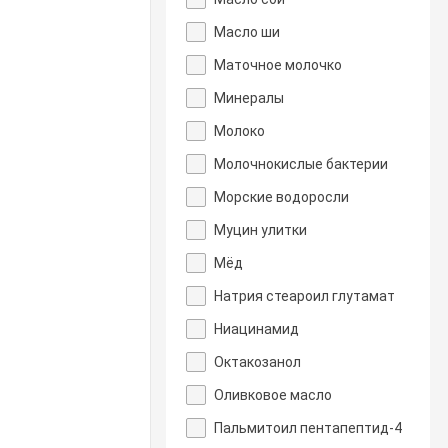
Масло ши
Маточное молочко
Минералы
Молоко
Молочнокислые бактерии
Морские водоросли
Муцин улитки
Мёд
Натрия стеароил глутамат
Ниацинамид
Октакозанол
Оливковое масло
Пальмитоил пентапептид-4