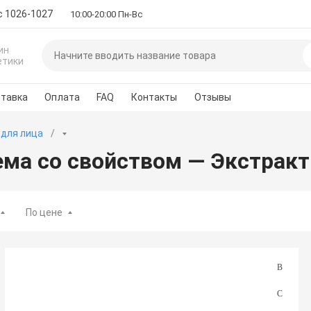
с 1026-1027
10:00-20:00 Пн-Вс
ин
етики
тавка
Оплата
FAQ
Контакты
Отзывы
 для лица
ема со свойством — Экстракт
По цене